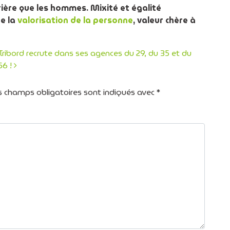
ière que les hommes.
Mixité et égalité
de la
valorisation de la personne
, valeur chère à
Tribord recrute dans ses agences du 29, du 35 et du
56 !
icles
s champs obligatoires sont indiqués avec
*