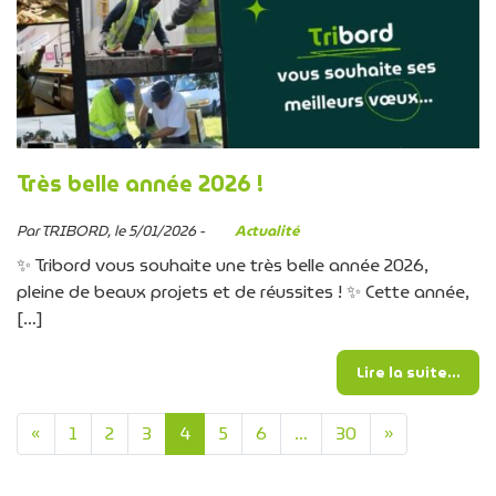
Très belle année 2026 !
Par TRIBORD, le 5/01/2026 -
Actualité
✨ Tribord vous souhaite une très belle année 2026,
pleine de beaux projets et de réussites ! ✨ Cette année,
[…]
from
Lire la suite…
Navigation dans les artic
«
1
2
3
4
5
6
…
30
»