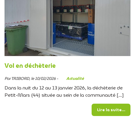
Vol en déchèterie
Par TRIBORD, le 10/02/2026 -
Actualité
Dans la nuit du 12 au 13 janvier 2026, la déchèterie de
Petit-Mars (44) située au sein de la communauté […]
from
Lire la suite…