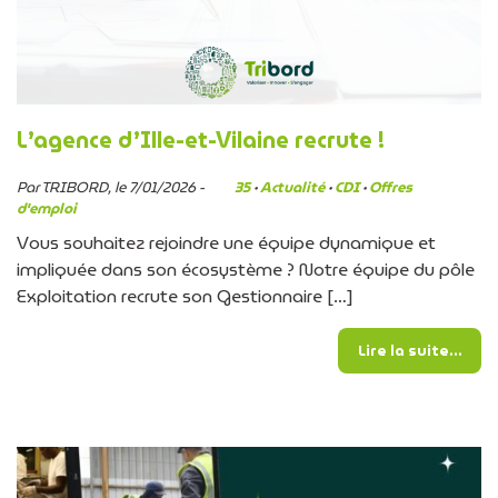
L’agence d’Ille-et-Vilaine recrute !
Par TRIBORD, le 7/01/2026 -
35
·
Actualité
·
CDI
·
Offres
d'emploi
Vous souhaitez rejoindre une équipe dynamique et
impliquée dans son écosystème ? Notre équipe du pôle
Exploitation recrute son Gestionnaire […]
from 
Lire la suite…