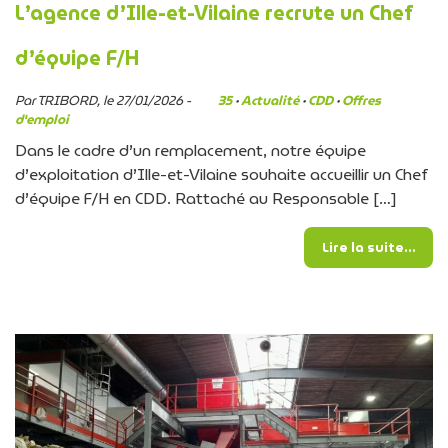
L’agence d’Ille-et-Vilaine recrute un Chef
d’équipe F/H
Par TRIBORD, le 27/01/2026 -
35
·
Actualité
·
CDD
·
Offres
d'emploi
Dans le cadre d’un remplacement, notre équipe
d’exploitation d’Ille-et-Vilaine souhaite accueillir un Chef
d’équipe F/H en CDD. Rattaché au Responsable […]
from
Lire la suite…