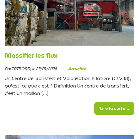
Massifier les flux
Par TRIBORD, le 23/01/2026 -
Actualité
Un Centre de Transfert et Valorisation Matière (CTVM),
qu’est-ce que c’est ? Définition Un centre de transfert,
c’est un maillon […]
from
Lire la suite…