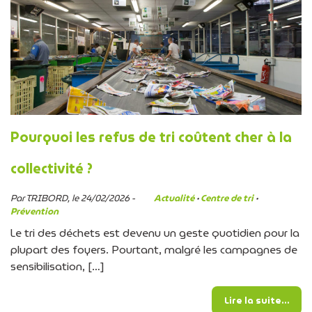
Pourquoi les refus de tri coûtent cher à la
collectivité ?
Par TRIBORD, le 24/02/2026 -
Actualité
·
Centre de tri
·
Prévention
Le tri des déchets est devenu un geste quotidien pour la
plupart des foyers. Pourtant, malgré les campagnes de
sensibilisation, […]
from 
Lire la suite…