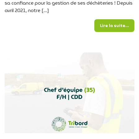
sa confiance pour la gestion de ses déchèteries ! Depuis
avril 2021, notre […]
from
Lire la suite…