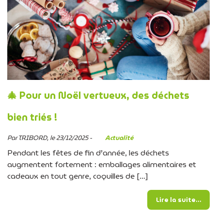
🎄 Pour un Noël vertueux, des déchets
bien triés !
Par TRIBORD, le 23/12/2025 -
Actualité
Pendant les fêtes de fin d’année, les déchets
augmentent fortement : emballages alimentaires et
cadeaux en tout genre, coquilles de […]
from
Lire la suite…