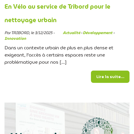
En Vélo au service de Tribord pour le
nettoyage urbain
Par TRIBORD, le 3/12/2025 -
Actualité
·
Développement
·
Innovation
Dans un contexte urbain de plus en plus dense et
exigeant, l’accès à certains espaces reste une
problématique pour nos […]
from
Lire la suite…