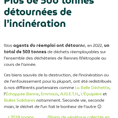
Plus de 500 tonnes
détournées de
l’incinération
Nos
agents du réemploi ont détourn
é, en 2022,
un
total de 503 tonnes
de déchets réemployables sur
l’ensemble des déchèteries de Rennes Métropole au
cours de l’année.
Ces biens sauvés de la destruction, de l’incinération ou
de l’enfouissement pour la plupart, ont été redistribués
à nos différents partenaires comme
La Belle Déchette
,
l’
Échappée Benne
,
Emmaüs
,
A.N.E.T.H
.,
L’Équipière
et
Bulles Solidaires
notamment. Seconde vie, seconde
main, le déchet de l’un fait le bonheur de l’autre 😉
7018 sapins
Moins de végétaux collectés en