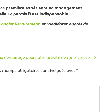
une
première expérience en management
elle
. Le p
ermis B est indispensable.
e
onglet Recrutement
, et candidatez auprès de
u démarrage pour notre activité de cyclo-collecte !
icles
s champs obligatoires sont indiqués avec
*