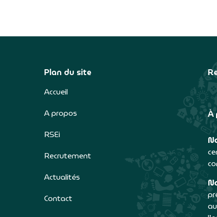
Plan du site
Re
Accueil
A propos
À 
RSEi
No
ce
Recrutement
co
Actualités
No
pr
Contact
au