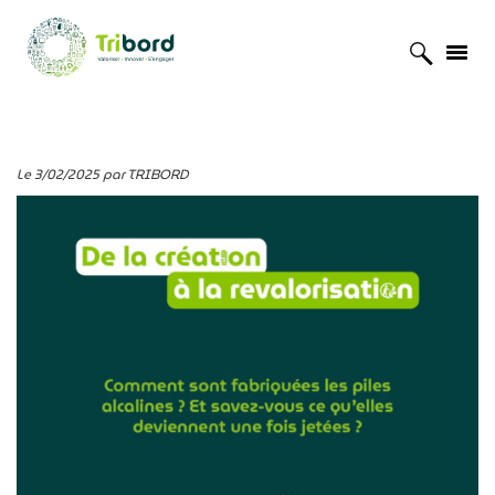
Accueil
»
Actualités
»
Le parcours de nos déchets : les piles usagées
Le 3/02/2025 par TRIBORD