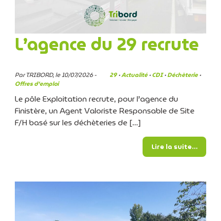
L’agence du 29 recrute
Par TRIBORD, le 10/07/2026 -
29
·
Actualité
·
CDI
·
Déchèterie
·
Offres d'emploi
Le pôle Exploitation recrute, pour l’agence du
Finistère, un Agent Valoriste Responsable de Site
F/H basé sur les déchèteries de […]
from L
Lire la suite…