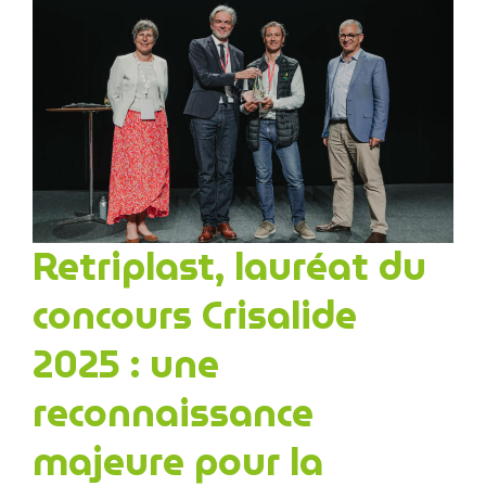
Retriplast, lauréat du
concours Crisalide
2025 : une
reconnaissance
majeure pour la