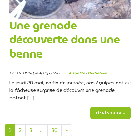
Une grenade
découverte dans une
benne
Par TRIBORD, le 4/06/2026 -
Actualité
·
Déchèterie
Le jeudi 28 mai, en fin de journée, nos équipes ont eu
la fâcheuse surprise de découvrir une grenade
datant […]
from U
Lire la suite…
Navigation dans les artic
1
2
3
…
30
»