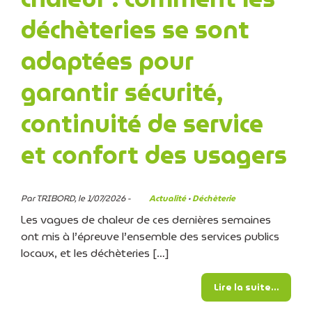
déchèteries se sont
adaptées pour
garantir sécurité,
continuité de service
et confort des usagers
Par TRIBORD, le 1/07/2026 -
Actualité
·
Déchèterie
Les vagues de chaleur de ces dernières semaines
ont mis à l’épreuve l’ensemble des services publics
locaux, et les déchèteries […]
from É
Lire la suite…