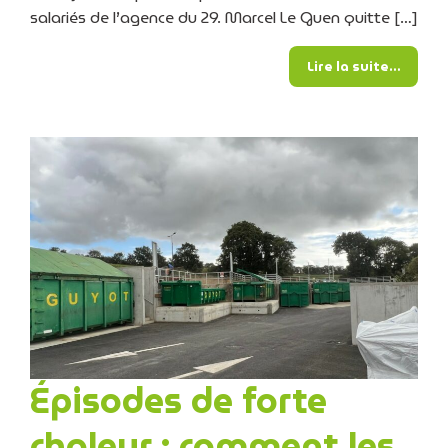
salariés de l’agence du 29. Marcel Le Guen quitte […]
from D
Lire la suite…
Épisodes de forte
chaleur : comment les