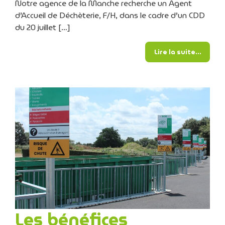
Notre agence de la Manche recherche un Agent
d’Accueil de Déchèterie, F/H, dans le cadre d’un CDD
du 20 juillet […]
from N
Lire la suite…
Les bénéfices