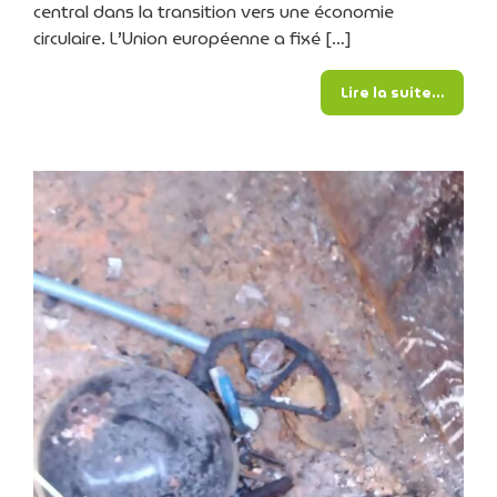
central dans la transition vers une économie
circulaire. L’Union européenne a fixé […]
from L
Lire la suite…