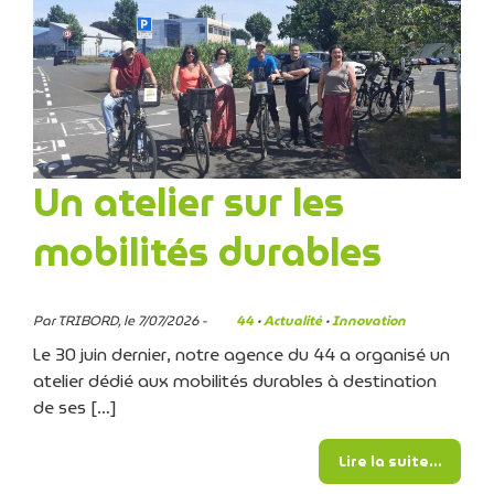
Un atelier sur les
mobilités durables
Par TRIBORD, le 7/07/2026 -
44
·
Actualité
·
Innovation
Le 30 juin dernier, notre agence du 44 a organisé un
atelier dédié aux mobilités durables à destination
de ses […]
from Un
Lire la suite…