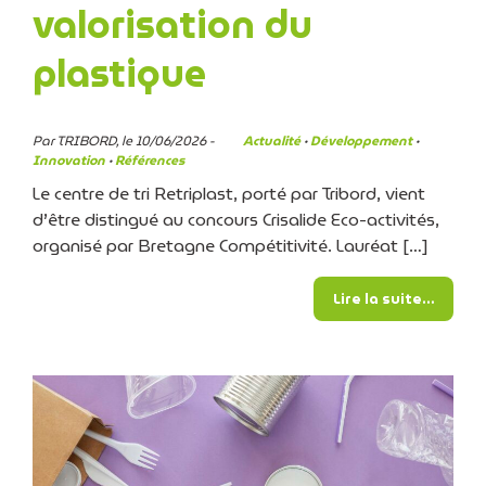
valorisation du
plastique
Par TRIBORD, le 10/06/2026 -
Actualité
·
Développement
·
Innovation
·
Références
Le centre de tri Retriplast, porté par Tribord, vient
d’être distingué au concours Crisalide Eco-activités,
organisé par Bretagne Compétitivité. Lauréat […]
from R
Lire la suite…