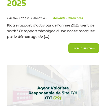
2025
Par TRIBORD, le 22/07/2026 -
Actualité
·
Références
Notre rapport d’activités de l’année 2025 vient de
sortir ! Ce rapport témoigne d’une année marquée
par le démarrage de […]
from R
Lire la suite…