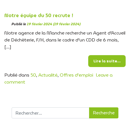
Notre équipe du 50 recrute !
Publié le
19 février 2024
(19 février 2024)
Notre agence de la Manche recherche un Agent d’Accueil
de Déchèterie, F/H, dans le cadre d’un CDD de 6 mois,
[…]
from
Lire la suite…
Publié dans
50
,
Actualité
,
Offres d'emploi
Leave a
on Notre équipe du 50 recrute !
comment
Recherche pour :