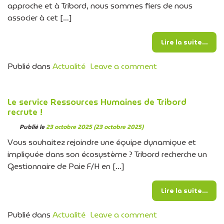
approche et à Tribord, nous sommes fiers de nous
associer à cet […]
from
Lire la suite…
on Semaine Europ
Publié dans
Actualité
Leave a comment
Le service Ressources Humaines de Tribord
recrute !
Publié le
23 octobre 2025
(23 octobre 2025)
Vous souhaitez rejoindre une équipe dynamique et
impliquée dans son écosystème ? Tribord recherche un
Gestionnaire de Paie F/H en […]
from
Lire la suite…
on Le service Ress
Publié dans
Actualité
Leave a comment