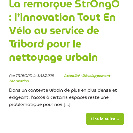
La remorque StrOngO
: l’innovation Tout En
Vélo au service de
Tribord pour le
nettoyage urbain
Par TRIBORD, le 3/12/2025 -
Actualité
·
Développement
·
Innovation
Dans un contexte urbain de plus en plus dense et
exigeant, l’accès à certains espaces reste une
problématique pour nos […]
from L
Lire la suite…