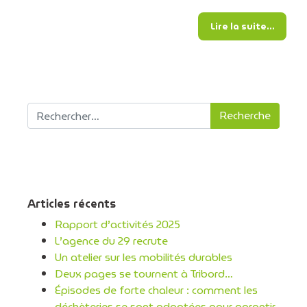
from Dé
Lire la suite…
Recherche pour :
Articles récents
Rapport d’activités 2025
L’agence du 29 recrute
Un atelier sur les mobilités durables
Deux pages se tournent à Tribord…
Épisodes de forte chaleur : comment les
déchèteries se sont adaptées pour garantir