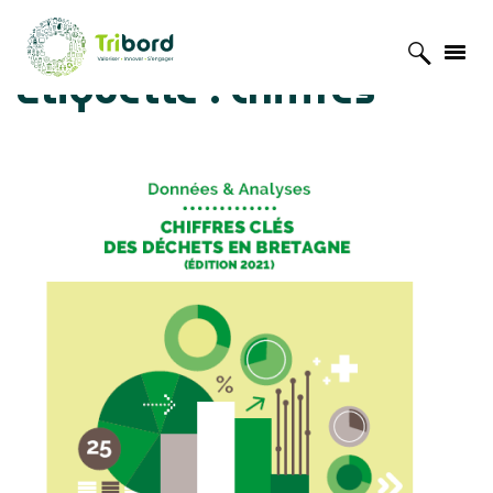
Étiquette :
chiffres
Accueil
»
chiffres