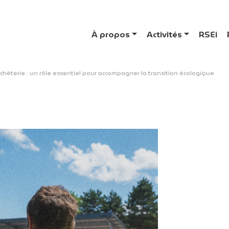
À propos
Activités
RSEi
échèterie : un rôle essentiel pour accompagner la transition écologique