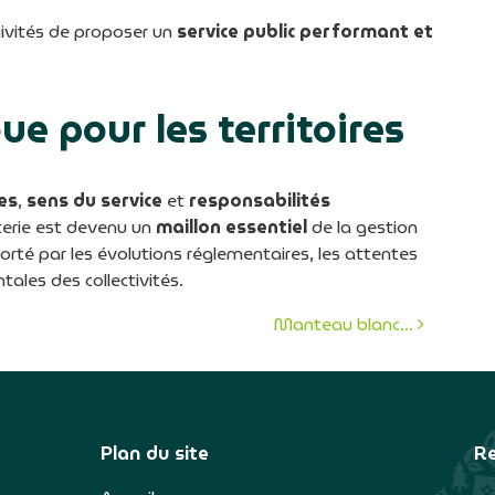
ctivités de proposer un
service public performant et
ue pour les territoires
es
,
sens du service
et
responsabilités
èterie est devenu un
maillon essentiel
de la gestion
porté par les évolutions réglementaires, les attentes
ales des collectivités.
Manteau blanc…
icles
Plan du site
Re