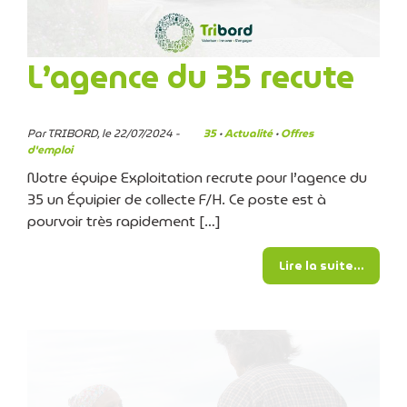
L’agence du 35 recute
Par TRIBORD, le 22/07/2024 -
35
·
Actualité
·
Offres
d'emploi
Notre équipe Exploitation recrute pour l’agence du
35 un Équipier de collecte F/H. Ce poste est à
pourvoir très rapidement […]
from L
Lire la suite…