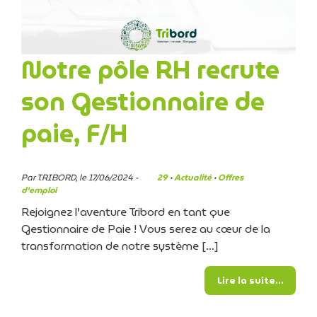
Notre pôle RH recrute
son Gestionnaire de
paie, F/H
Par TRIBORD, le 17/06/2024 -
29
·
Actualité
·
Offres
d'emploi
Rejoignez l’aventure Tribord en tant que
Gestionnaire de Paie ! Vous serez au cœur de la
transformation de notre système […]
from N
Lire la suite…