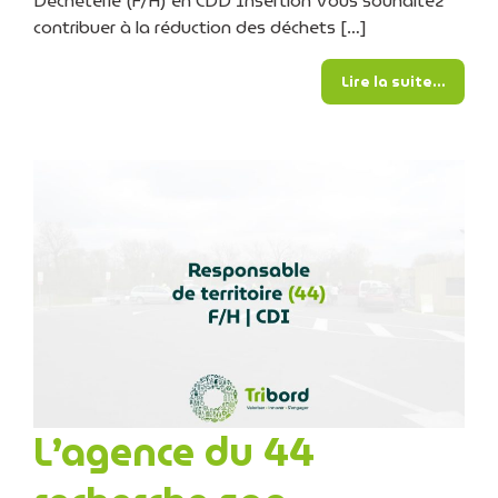
Déchèterie (F/H) en CDD Insertion Vous souhaitez
contribuer à la réduction des déchets […]
from A
Lire la suite…
L’agence du 44