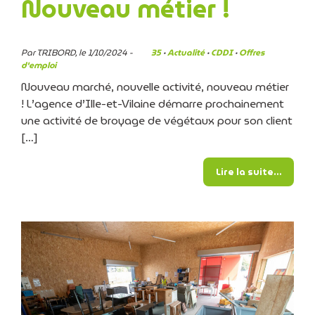
Nouveau métier !
Par TRIBORD, le 1/10/2024 -
35
·
Actualité
·
CDDI
·
Offres
d'emploi
Nouveau marché, nouvelle activité, nouveau métier
! L’agence d’Ille-et-Vilaine démarre prochainement
une activité de broyage de végétaux pour son client
[…]
from N
Lire la suite…