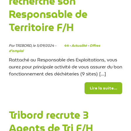
recherche son
Responsable de
Territoire F/H
Par TRIBORD, le 5/09/2024 -
44
·
Actualité
·
Offres
d'emploi
Rattaché au Responsable des Exploitations, vous
aurez pour principale activité de vous assurer du bon
fonctionnement des déchèteries (9 sites) […]
from L
Lire la suite…
Tribord recrute 3
Agents de Tri F/H