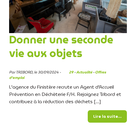
Donner une seconde
vie aux objets
Par TRIBORD, le 30/09/2024 -
29
·
Actualité
·
Offres
d'emploi
L’agence du Finistère recrute un Agent d’Accueil
Prévention en Déchèterie F/H. Rejoignez Tribord et
contribuez à la réduction des déchets […]
from D
Lire la suite…