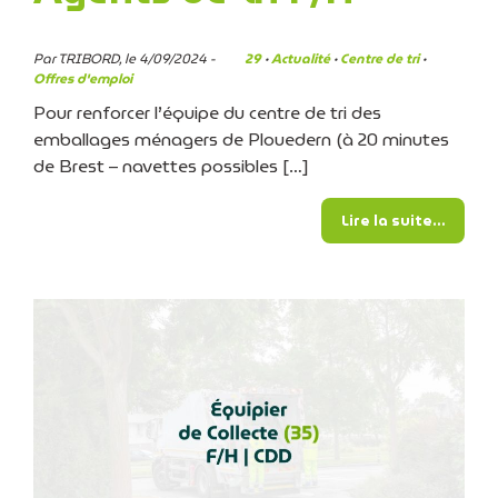
Par TRIBORD, le 4/09/2024 -
29
·
Actualité
·
Centre de tri
·
Offres d'emploi
Pour renforcer l’équipe du centre de tri des
emballages ménagers de Plouedern (à 20 minutes
de Brest – navettes possibles […]
from Tr
Lire la suite…