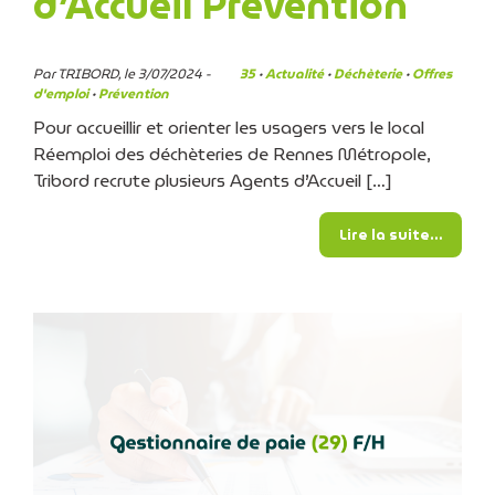
d’Accueil Prévention
Par TRIBORD, le 3/07/2024 -
35
·
Actualité
·
Déchèterie
·
Offres
d'emploi
·
Prévention
Pour accueillir et orienter les usagers vers le local
Réemploi des déchèteries de Rennes Métropole,
Tribord recrute plusieurs Agents d’Accueil […]
from T
Lire la suite…