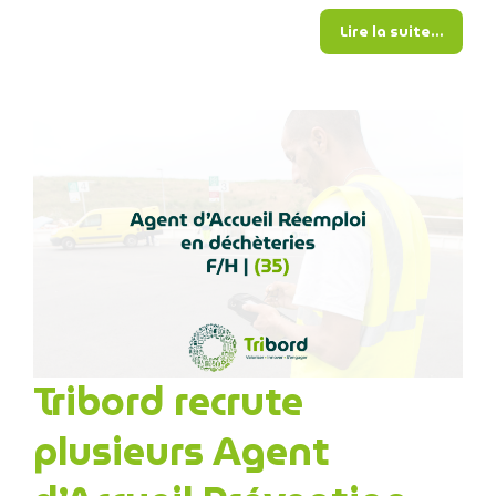
from N
Lire la suite…
Tribord recrute
plusieurs Agent