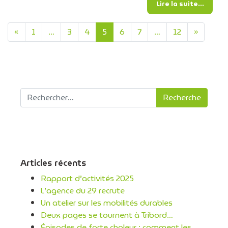
from N
Lire la suite…
Navigation dans les artic
«
1
…
3
4
5
6
7
…
12
»
Recherche pour :
Articles récents
Rapport d’activités 2025
L’agence du 29 recrute
Un atelier sur les mobilités durables
Deux pages se tournent à Tribord…
Épisodes de forte chaleur : comment les