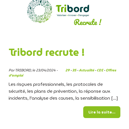
Tribord recrute !
Par TRIBORD, le 23/04/2024 -
29
·
35
·
Actualité
·
CDI
·
Offres
d'emploi
Les risques professionnels, les protocoles de
sécurité, les plans de prévention, la réponse aux
incidents, l’analyse des causes, la sensibilisation […]
from Tr
Lire la suite…