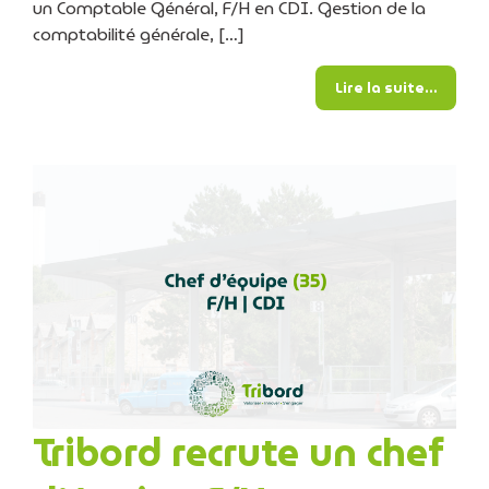
un Comptable Général, F/H en CDI. Gestion de la
comptabilité générale, […]
from T
Lire la suite…
Tribord recrute un chef