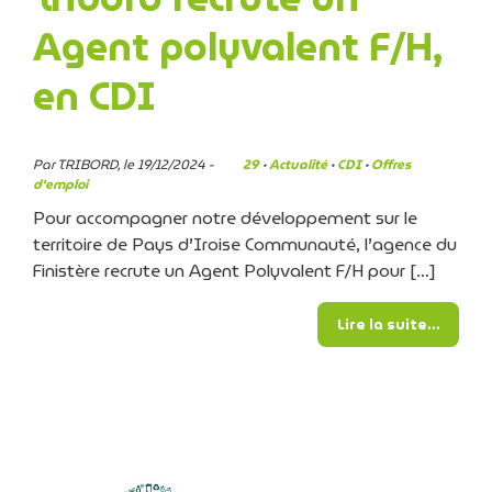
Agent polyvalent F/H,
en CDI
Par TRIBORD, le 19/12/2024 -
29
·
Actualité
·
CDI
·
Offres
d'emploi
Pour accompagner notre développement sur le
territoire de Pays d’Iroise Communauté, l’agence du
Finistère recrute un Agent Polyvalent F/H pour […]
from T
Lire la suite…