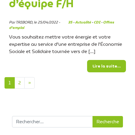
d’équipe F/H
Par TRIBORD, le 25/04/2022 -
35
·
Actualité
·
CDI
·
Offres
d'emploi
Vous souhaitez mettre votre énergie et votre
expertise au service d’une entreprise de l’Économie
Sociale et Solidaire tournée vers de […]
from Tr
Lire la suite…
Navigation dans les artic
1
2
»
Recherche pour :