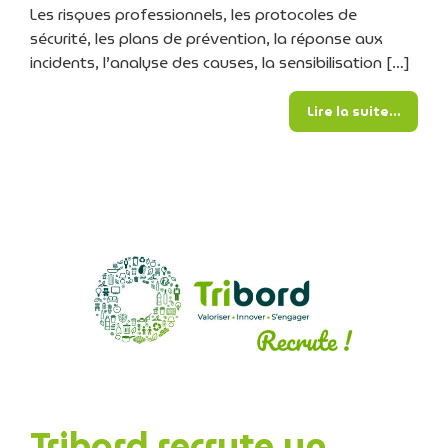
Les risques professionnels, les protocoles de
sécurité, les plans de prévention, la réponse aux
incidents, l’analyse des causes, la sensibilisation […]
from T
Lire la suite…
Tribord recrute un