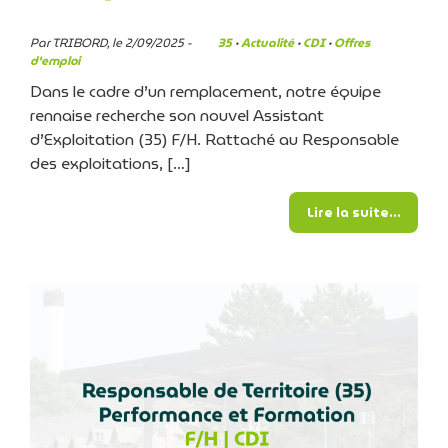
Par TRIBORD, le 2/09/2025 -
35
·
Actualité
·
CDI
·
Offres
d'emploi
Dans le cadre d’un remplacement, notre équipe
rennaise recherche son nouvel Assistant
d’Exploitation (35) F/H. Rattaché au Responsable
des exploitations, […]
from N
Lire la suite…