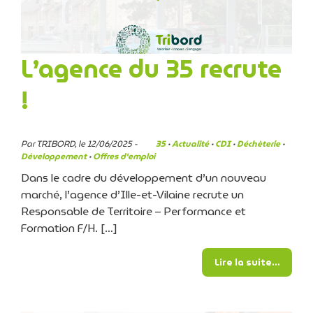
L’agence du 35 recrute
!
Par TRIBORD, le 12/06/2025 -
35
·
Actualité
·
CDI
·
Déchèterie
·
Développement
·
Offres d'emploi
Dans le cadre du développement d’un nouveau
marché, l’agence d’Ille-et-Vilaine recrute un
Responsable de Territoire – Performance et
Formation F/H. […]
from L’
Lire la suite…