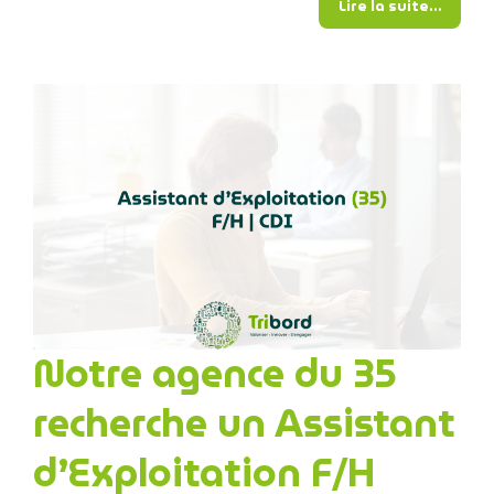
from L’
Lire la suite…
Notre agence du 35
recherche un Assistant
d’Exploitation F/H