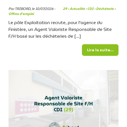
Par TRIBORD, le 10/07/2026 -
29
·
Actualité
·
CDI
·
Déchèterie
·
Offres d'emploi
Le pôle Exploitation recrute, pour l’agence du
Finistère, un Agent Valoriste Responsable de Site
F/H basé sur les déchèteries de […]
from L
Lire la suite…