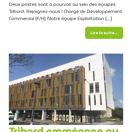
Deux postes sont à pourvoir au sein des équipes
Tribord. Rejoignez-nous ! Chargé de Développement
Commercial (F/H) Notre équipe Exploitation […]
from O
Lire la suite…
Tribord emménage au