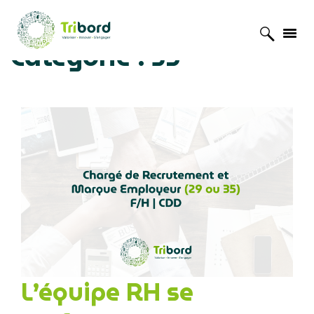
Catégorie :
35
Accueil
»
Offres d'emploi
»
35
»
Page 4
L’équipe RH se