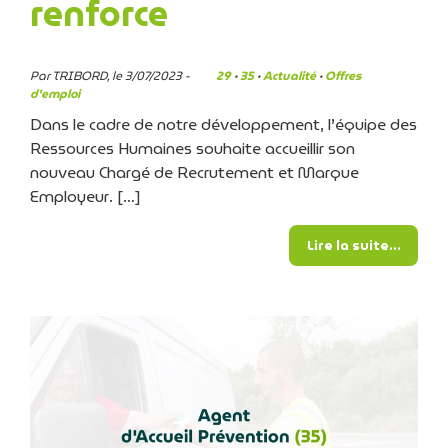
renforce
Par TRIBORD, le 3/07/2023 -
29
·
35
·
Actualité
·
Offres
d'emploi
Dans le cadre de notre développement, l’équipe des
Ressources Humaines souhaite accueillir son
nouveau Chargé de Recrutement et Marque
Employeur. […]
from L
Lire la suite…