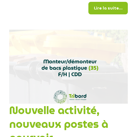
from T
Lire la suite…
Nouvelle activité,
nouveaux postes à