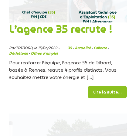
L’agence 35 recrute !
Par TRIBORD, le 15/06/2022 -
35
·
Actualité
·
Collecte
·
Déchèterie
·
Offres d'emploi
Pour renforcer l’équipe, l’agence 35 de Tribord,
basée à Rennes, recrute 4 profils distincts. Vous
souhaitez mettre votre énergie et […]
from L’
Lire la suite…