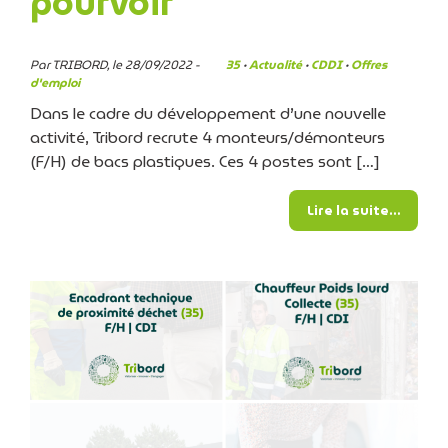
pourvoir
Par TRIBORD, le 28/09/2022 -
35
·
Actualité
·
CDDI
·
Offres
d'emploi
Dans le cadre du développement d’une nouvelle
activité, Tribord recrute 4 monteurs/démonteurs
(F/H) de bacs plastiques. Ces 4 postes sont […]
from N
Lire la suite…