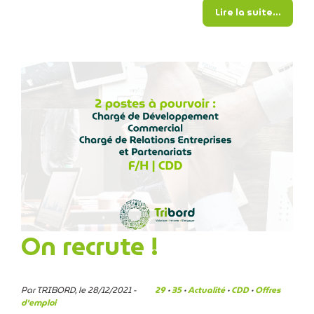
from R
Lire la suite…
On recrute !
Par TRIBORD, le 28/12/2021 -
29
·
35
·
Actualité
·
CDD
·
Offres
d'emploi