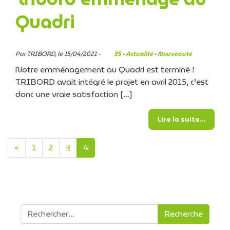
Quadri
Par TRIBORD, le 15/04/2021 -
35
·
Actualité
·
Nouveauté
Notre emménagement au Quadri est terminé !
TRIBORD avait intégré le projet en avril 2015, c’est
donc une vraie satisfaction […]
from T
Lire la suite…
Navigation dans les artic
«
1
2
3
4
Recherche pour :