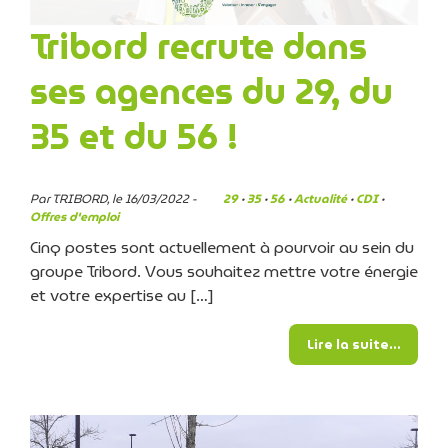
Tribord recrute dans
ses agences du 29, du
35 et du 56 !
Par TRIBORD, le 16/03/2022 -
29
·
35
·
56
·
Actualité
·
CDI
·
Offres d'emploi
Cinq postes sont actuellement à pourvoir au sein du
groupe Tribord. Vous souhaitez mettre votre énergie
et votre expertise au […]
from Tr
Lire la suite…