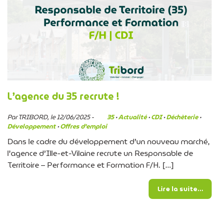
L’agence du 35 recrute !
Par TRIBORD, le 12/06/2025 -
35
·
Actualité
·
CDI
·
Déchèterie
·
Développement
·
Offres d'emploi
Dans le cadre du développement d’un nouveau marché,
l’agence d’Ille-et-Vilaine recrute un Responsable de
Territoire – Performance et Formation F/H. […]
from
Lire la suite…