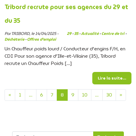
Tribord recrute pour ses agences du 29 et
du 35
Par TRIBORD, le 14/04/2025 -
29
·
35
·
Actualité
·
Centre de tri
·
Déchèterie
·
Offres d'emploi
Un Chauffeur poids lourd / Conducteur d’engins F/H, en
CDI Pour son agence d’Ille-et-Vilaine (35), Tribord
recrute un Chauffeur Poids […]
from
Lire la suite…
Navigation dans les artic
«
1
…
6
7
8
9
10
…
30
»
Recherche pour :