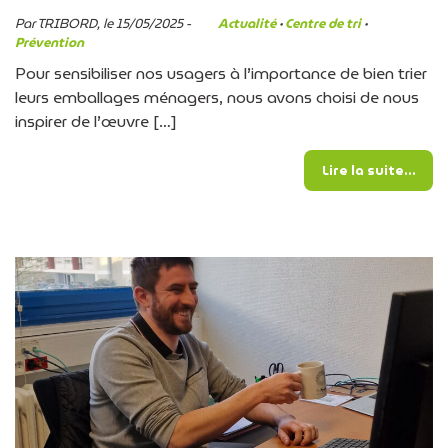
Par TRIBORD, le 15/05/2025 -
Actualité
·
Centre de tri
·
Prévention
Pour sensibiliser nos usagers à l’importance de bien trier
leurs emballages ménagers, nous avons choisi de nous
inspirer de l’œuvre […]
from
Lire la suite…