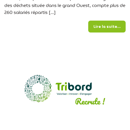
des déchets située dans le grand Ouest, compte plus de
260 salariés répartis […]
from
Lire la suite…