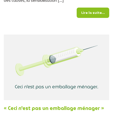
des causes, la sensibilisation […]
from
Lire la suite…
« Ceci n’est pas un emballage ménager »