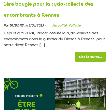
1ère bougie pour la cyclo-collecte des
encombrants à Rennes
Par TRIBORD, le 2/06/2025 -
Actualité
·
Collecte
Depuis avril 2024, Tribord assure la cyclo-collecte des
encombrants dans le quartier du Blosne à Rennes, pour
notre client Rennes […]
from
Lire la suite…