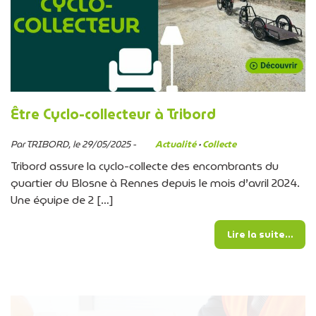
Être Cyclo-collecteur à Tribord
Par TRIBORD, le 29/05/2025 -
Actualité
·
Collecte
Tribord assure la cyclo-collecte des encombrants du
quartier du Blosne à Rennes depuis le mois d’avril 2024.
Une équipe de 2 […]
from 
Lire la suite…